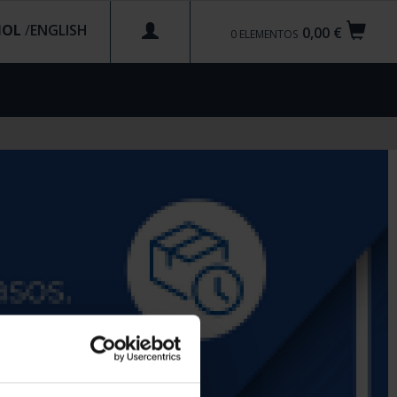
ÑOL
/
0,00 €
0
ELEMENTOS