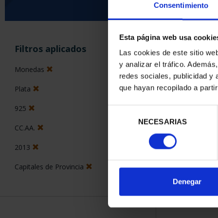
Consentimiento
Esta página web usa cookie
ORDENAR POR:
Filtros aplicados
Las cookies de este sitio we
y analizar el tráfico. Ademá
Monedas
redes sociales, publicidad y
que hayan recopilado a parti
Plata
1 Productos en
925
Selección
NECESARIAS
de
CC.AA.
consentimiento
2013
Capitales de Provincia
Denegar