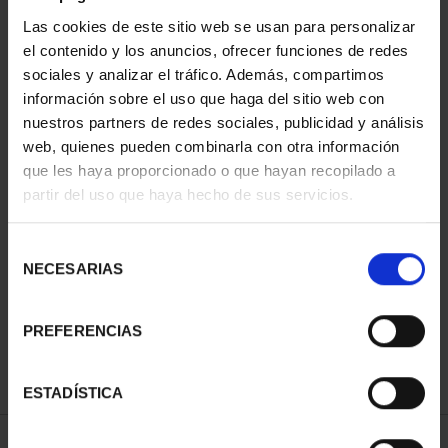
Las cookies de este sitio web se usan para personalizar
el contenido y los anuncios, ofrecer funciones de redes
ORDENAR POR:
sociales y analizar el tráfico. Además, compartimos
información sobre el uso que haga del sitio web con
nuestros partners de redes sociales, publicidad y análisis
web, quienes pueden combinarla con otra información
que les haya proporcionado o que hayan recopilado a
REFINAR
partir del uso que haya hecho de sus servicios.
Selección
1 Productos encontrados
NECESARIAS
de
consentimiento
PREFERENCIAS
ESTADÍSTICA