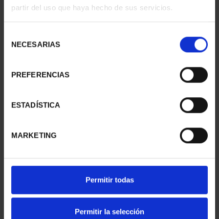
partir del uso que haya hecho de sus servicios.
Selección
NECESARIAS
de
consentimiento
PREFERENCIAS
CAPITALES ESPAÑOLAS
CAPITALES ESPAÑOLAS
- PONTEVEDRA
- HUELVA
ESTADÍSTICA
73,00 €
73,00 €
MARKETING
Permitir todas
Permitir la selección