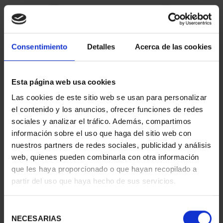
Consentimiento
Detalles
Acerca de las cookies
Esta página web usa cookies
Las cookies de este sitio web se usan para personalizar
CAPITALES ESPAÑOLAS
CAPITALES ESPAÑOLAS
el contenido y los anuncios, ofrecer funciones de redes
- CUENCA
- GUADALAJARA
sociales y analizar el tráfico. Además, compartimos
73,00 €
73,00 €
información sobre el uso que haga del sitio web con
nuestros partners de redes sociales, publicidad y análisis
web, quienes pueden combinarla con otra información
que les haya proporcionado o que hayan recopilado a
partir del uso que haya hecho de sus servicios.
Selección
NECESARIAS
de