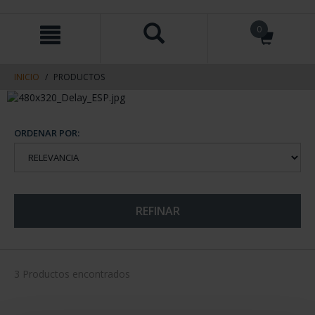
saltar
Saltar
0
al
al
contenido
men
de
navegacin
INICIO
PRODUCTOS
ORDENAR POR:
REFINAR
3 Productos encontrados