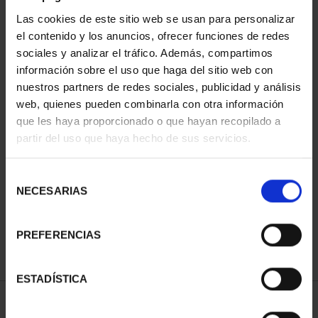
Las cookies de este sitio web se usan para personalizar
el contenido y los anuncios, ofrecer funciones de redes
sociales y analizar el tráfico. Además, compartimos
información sobre el uso que haga del sitio web con
nuestros partners de redes sociales, publicidad y análisis
web, quienes pueden combinarla con otra información
que les haya proporcionado o que hayan recopilado a
partir del uso que haya hecho de sus servicios.
CIUDADES PATRIMONIO
CAPITALES DE
DE LA HUMANIDAD
PROVINCIA COLECCION
COLE...
COMPLET...
Selección
1.095,00 €
3.796,00 €
NECESARIAS
de
consentimiento
PREFERENCIAS
ESTADÍSTICA
ORDENAR POR: