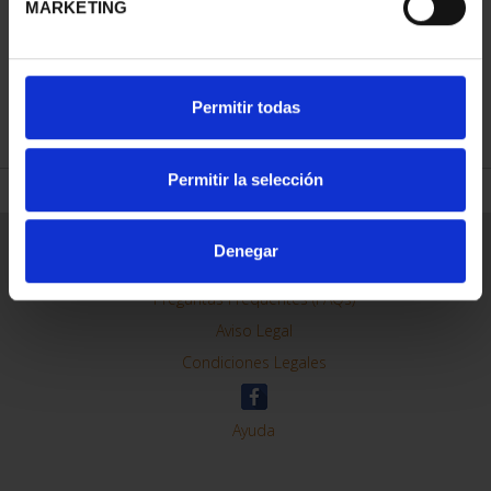
MARKETING
REFINAR
Permitir todas
Permitir la selección
Información General
Denegar
Contacto
Preguntas Frequentes (FAQs)
Aviso Legal
Condiciones Legales
Ayuda