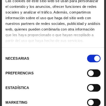
Las cookies de este sitio web se usan para personalizar
(2023) 8 REALES
SOROLLA (2023)
el contenido y los anuncios, ofrecer funciones de redes
140,00 €
CINCUENTÍN
610,00 €
sociales y analizar el tráfico. Además, compartimos
información sobre el uso que haga del sitio web con
nuestros partners de redes sociales, publicidad y análisis
web, quienes pueden combinarla con otra información
que les haya proporcionado o que hayan recopilado a
partir del uso que haya hecho de sus servicios.
Selección
NECESARIAS
de
consentimiento
PREFERENCIAS
MARGARITA SALAS
425 ANIV VELÁZQUEZ
ESTADÍSTICA
(2024) 8 REALES
(2024) CINCUENTÍN
140,00 €
610,00 €
MARKETING