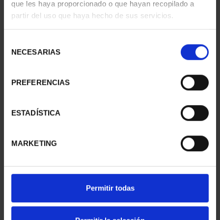
que les haya proporcionado o que hayan recopilado a
partir del uso que haya hecho de sus servicios.
250 ANIV. EEUU -
CARTERITA MONEDA 40
CINCUENTÍN
EUR 2022
Selección
610,00 €
VCºVTA.MNDO
NECESARIAS
de
64,00 €
consentimiento
PREFERENCIAS
ESTADÍSTICA
MARKETING
Permitir todas
MUNDIAL FIFA 2026 (EM.
250 ANIV. EEUU -