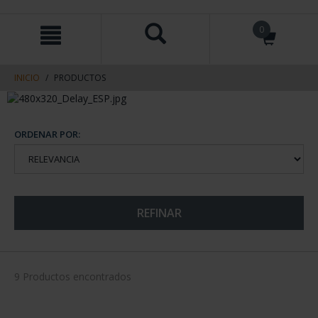
saltar
Saltar
0
al
al
contenido
men
de
navegacin
INICIO
PRODUCTOS
ORDENAR POR:
REFINAR
9 Productos encontrados