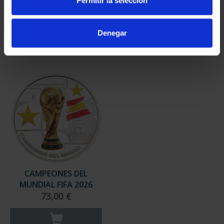
Permitir la selección
2025) 8 REALES
COLECCIÓN DE PLATA
145,00 €
1.730,00 €
Denegar
CAMPEONES DEL
MUNDIAL FIFA 2026
73,00 €