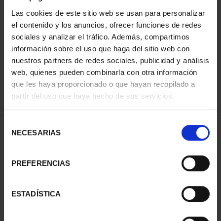
Las cookies de este sitio web se usan para personalizar
el contenido y los anuncios, ofrecer funciones de redes
ORDENAR POR:
sociales y analizar el tráfico. Además, compartimos
información sobre el uso que haga del sitio web con
nuestros partners de redes sociales, publicidad y análisis
web, quienes pueden combinarla con otra información
que les haya proporcionado o que hayan recopilado a
REFINAR
partir del uso que haya hecho de sus servicios.
Selección
1 Productos encontrados
NECESARIAS
de
consentimiento
PREFERENCIAS
ESTADÍSTICA