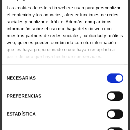
Las cookies de este sitio web se usan para personalizar
el contenido y los anuncios, ofrecer funciones de redes
ORDENAR POR:
sociales y analizar el tráfico. Además, compartimos
información sobre el uso que haga del sitio web con
nuestros partners de redes sociales, publicidad y análisis
web, quienes pueden combinarla con otra información
que les haya proporcionado o que hayan recopilado a
REFINAR
partir del uso que haya hecho de sus servicios.
Selección
1 Productos encontrados
NECESARIAS
de
consentimiento
PREFERENCIAS
ESTADÍSTICA