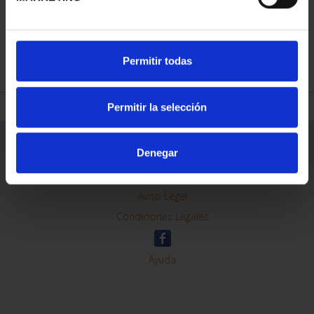
REFINAR
Permitir todas
Permitir la selección
Información General
Denegar
Contacto
Preguntas Frequentes (FAQs)
Aviso Legal
Condiciones Legales
Ayuda