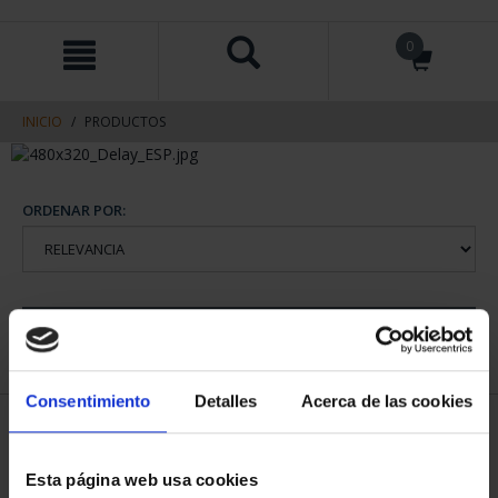
saltar
Saltar
0
al
al
contenido
men
de
navegacin
INICIO
PRODUCTOS
ORDENAR POR:
REFINAR
Consentimiento
Detalles
Acerca de las cookies
1 Productos encontrados
Esta página web usa cookies