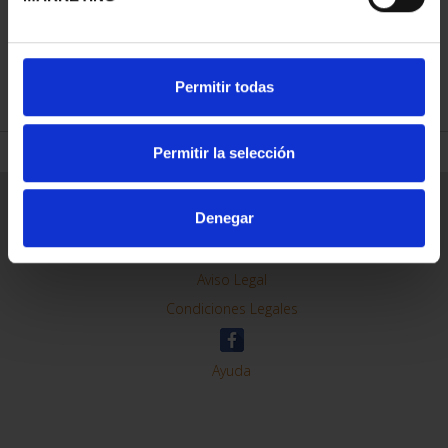
REFINAR
Permitir todas
Permitir la selección
Información General
Denegar
Contacto
Preguntas Frequentes (FAQs)
Aviso Legal
Condiciones Legales
Ayuda