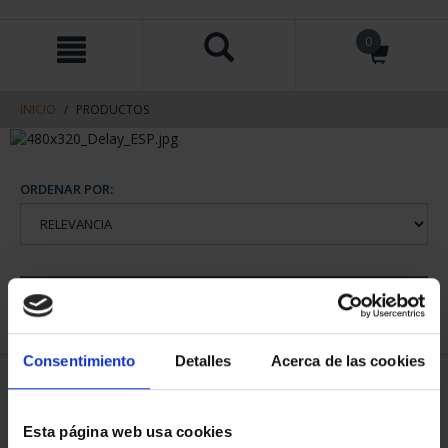
saltar
Saltar
0
al
al
contenido
men
de
navegacin
INICIO
PRODUCTOS
ORDENAR POR:
REFINAR
Consentimiento
Detalles
Acerca de las cookies
1 Productos encontrados
Esta página web usa cookies