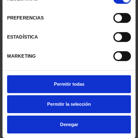
consentimiento
PREFERENCIAS
CIUDADES PATRIMONIO
CIUDADES PATRIMONIO
II - CUENCA
II - SALAMANCA
ESTADÍSTICA
73,00 €
73,00 €
MARKETING
Permitir todas
Permitir la selección
Denegar
SUSCRIPCIÓN CIUDADES