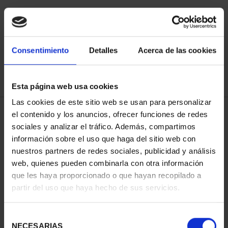
ORDENAR POR:
Consentimiento
Detalles
Acerca de las cookies
Esta página web usa cookies
REFINAR
Las cookies de este sitio web se usan para personalizar
el contenido y los anuncios, ofrecer funciones de redes
sociales y analizar el tráfico. Además, compartimos
3 Productos encontrados
información sobre el uso que haga del sitio web con
nuestros partners de redes sociales, publicidad y análisis
web, quienes pueden combinarla con otra información
que les haya proporcionado o que hayan recopilado a
partir del uso que haya hecho de sus servicios.
Selección
NECESARIAS
de