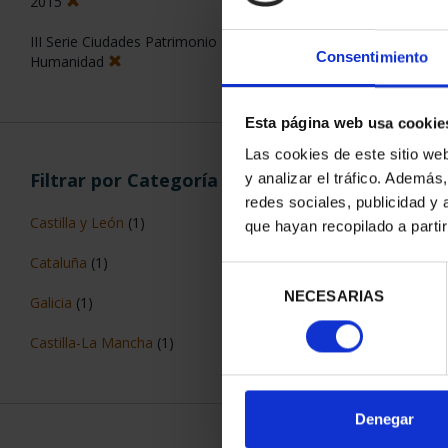
2015
III Serie Ciudades Patrimonio de la
Consentimiento
Humanidad
Esta página web usa cookie
CIUDADES PAT
Las cookies de este sitio we
TARR
Filtrar por Categoría
y analizar el tráfico. Ademá
73,
redes sociales, publicidad y
Castilla y León
(1)
que hayan recopilado a parti
Cataluña
(1)
Selección
NECESARIAS
de
Galicia
(1)
consentimiento
Castilla-La Mancha
(1)
ORDENAR POR:
Denegar