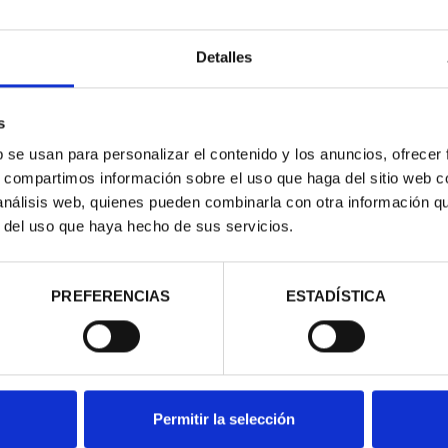
Detalles
s
RIMONIO III -
CIUDADES PATRIMONIO III -
CIUD
b se usan para personalizar el contenido y los anuncios, ofrecer
AGONA
SEGOVIA
S
s, compartimos información sobre el uso que haga del sitio web 
00 €
73,00 €
 análisis web, quienes pueden combinarla con otra información q
r del uso que haya hecho de sus servicios.
PREFERENCIAS
ESTADÍSTICA
Permitir la selección