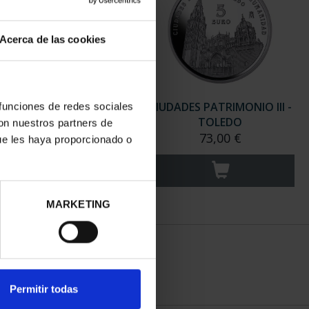
Acerca de las cookies
ADES PATRIMONIO III -
CIUDADES PATRIMONIO III -
 funciones de redes sociales
ANTIAGO DE CO...
TOLEDO
con nuestros partners de
73,00 €
73,00 €
ue les haya proporcionado o
MARKETING
Permitir todas