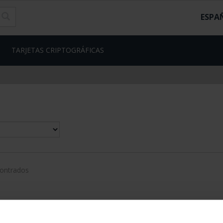
ESPA
TARJETAS CRIPTOGRÁFICAS
contrados