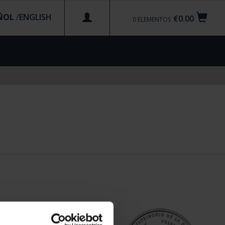
ÑOL
/
€0.00
0
ELEMENTOS