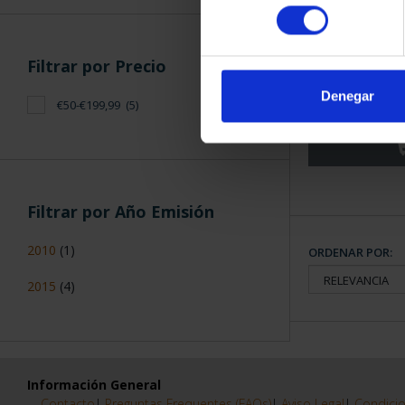
consentimiento
CIUDADES PAT
Filtrar por Precio
TO
Denegar
73,
€50-€199,99
(5)
Filtrar por Año Emisión
2010
(1)
ORDENAR POR:
2015
(4)
Información General
Contacto
|
Preguntas Frequentes (FAQs)
|
Aviso Legal
|
Condicio