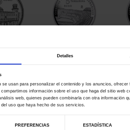
ESPAÑOLAS -
CIUDADES PATRIMONIO III -
CIUD
ANTE
TARRAGONA
Detalles
00 €
73,00 €
s
b se usan para personalizar el contenido y los anuncios, ofrecer
s, compartimos información sobre el uso que haga del sitio web 
 análisis web, quienes pueden combinarla con otra información q
r del uso que haya hecho de sus servicios.
PREFERENCIAS
ESTADÍSTICA