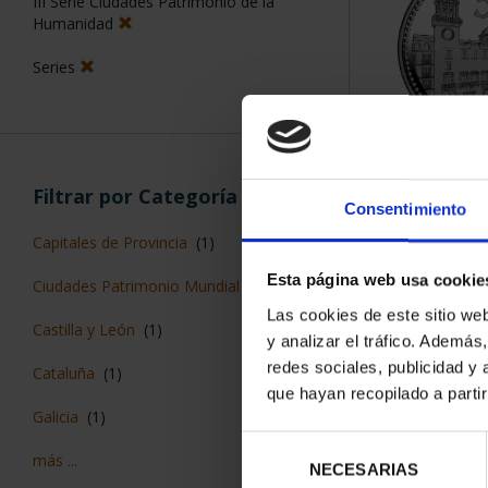
III Serie Ciudades Patrimonio de la
Humanidad
Series
CAPITALES 
ALIC
Filtrar por Categoría
Consentimiento
73,
Capitales de Provincia
(1)
Esta página web usa cookie
Ciudades Patrimonio Mundial
(4)
Las cookies de este sitio we
Castilla y León
(1)
y analizar el tráfico. Ademá
redes sociales, publicidad y
Cataluña
(1)
que hayan recopilado a parti
Galicia
(1)
Selección
más ...
NECESARIAS
de