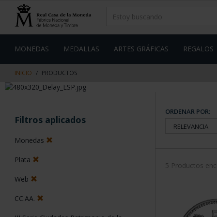
saltar
Saltar
al
al
contenido
men
de
navegacin
MONEDAS
MEDALLAS
ARTES GRÁFICAS
REGALOS
INICIO
PRODUCTOS
ORDENAR POR:
Filtros aplicados
Monedas
Plata
5 Productos en
Web
CC.AA.