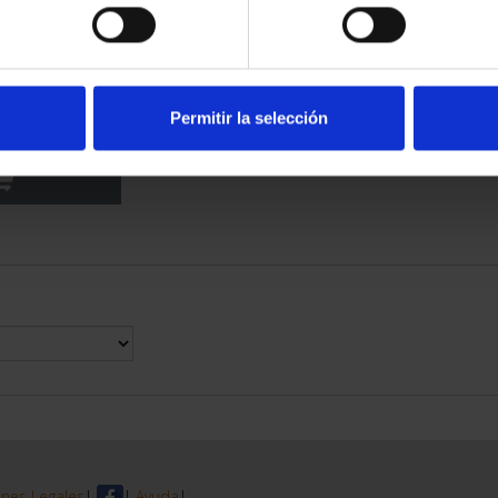
RIMONIO III -
LEDO
Permitir la selección
00 €
nes Legales
|
|
Ayuda
|