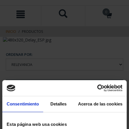
saltar
Saltar
0
al
al
contenido
men
de
navegacin
INICIO
PRODUCTOS
ORDENAR POR:
REFINAR
Consentimiento
Detalles
Acerca de las cookies
1 Productos encontrados
Esta página web usa cookies