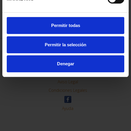
REFINAR
Permitir todas
Permitir la selección
Información General
Denegar
Contacto
Preguntas Frequentes (FAQs)
Aviso Legal
Condiciones Legales
Ayuda