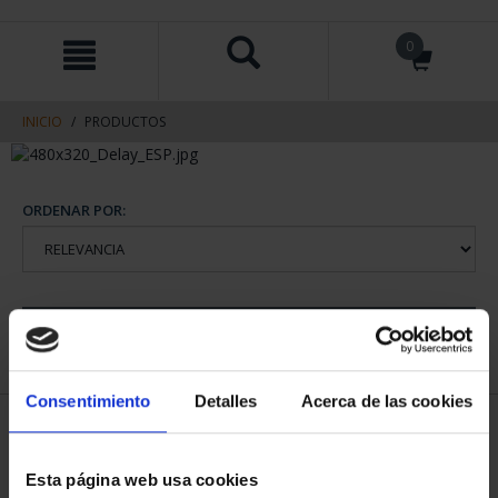
saltar
Saltar
0
al
al
contenido
men
de
navegacin
INICIO
PRODUCTOS
ORDENAR POR:
REFINAR
Consentimiento
Detalles
Acerca de las cookies
1 Productos encontrados
Esta página web usa cookies