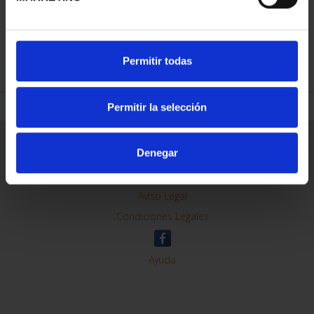
REFINAR
Permitir todas
Permitir la selección
Información General
Denegar
Contacto
Preguntas Frequentes (FAQs)
Aviso Legal
Condiciones Legales
Ayuda