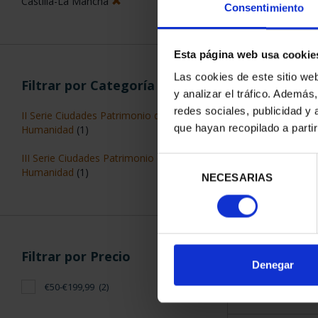
Castilla-La Mancha
Consentimiento
Esta página web usa cookie
Las cookies de este sitio we
Filtrar por Categoría
y analizar el tráfico. Ademá
CIUDADES PAT
redes sociales, publicidad y
II Serie Ciudades Patrimonio de la
CUE
que hayan recopilado a parti
Humanidad
(1)
73,
III Serie Ciudades Patrimonio de la
Selección
Humanidad
(1)
NECESARIAS
de
consentimiento
Filtrar por Precio
ORDENAR POR:
Denegar
€50-€199,99
(2)