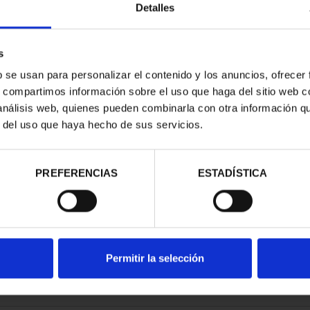
Detalles
s
b se usan para personalizar el contenido y los anuncios, ofrecer
s, compartimos información sobre el uso que haga del sitio web 
RIMONIO II -
CIUDADES PATRIMONIO III -
 análisis web, quienes pueden combinarla con otra información q
NCA
TOLEDO
r del uso que haya hecho de sus servicios.
00 €
73,00 €
PREFERENCIAS
ESTADÍSTICA
Permitir la selección