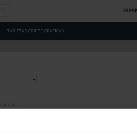
ESPA
TARJETAS CRIPTOGRÁFICAS
contrados