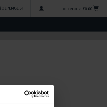
ÑOL
/
€0.00
0
ELEMENTOS