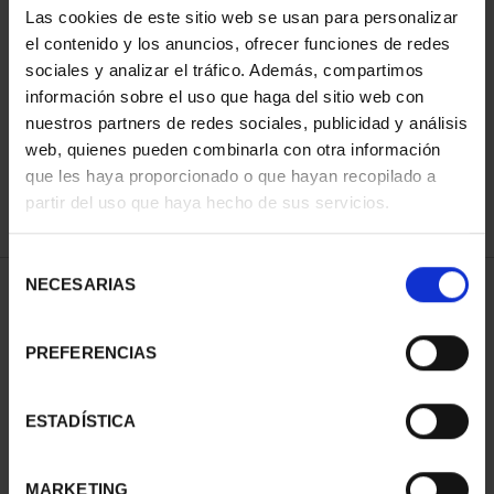
Las cookies de este sitio web se usan para personalizar
el contenido y los anuncios, ofrecer funciones de redes
sociales y analizar el tráfico. Además, compartimos
ORDENAR POR:
información sobre el uso que haga del sitio web con
nuestros partners de redes sociales, publicidad y análisis
web, quienes pueden combinarla con otra información
que les haya proporcionado o que hayan recopilado a
REFINAR
partir del uso que haya hecho de sus servicios.
Selección
NECESARIAS
de
1 Productos encontrados
consentimiento
PREFERENCIAS
ESTADÍSTICA
MARKETING