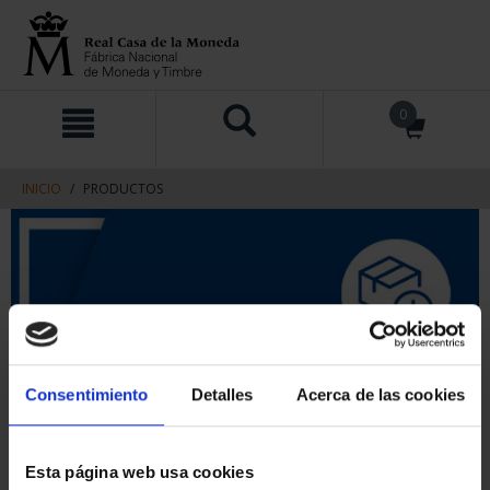
saltar
Saltar
0
al
al
contenido
men
de
navegacin
INICIO
PRODUCTOS
Consentimiento
Detalles
Acerca de las cookies
Esta página web usa cookies