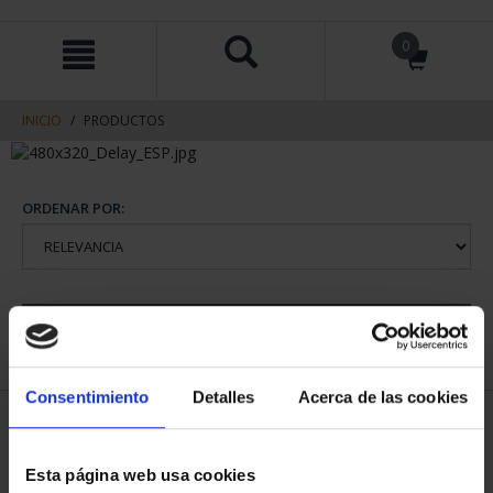
saltar
Saltar
0
al
al
contenido
men
de
navegacin
INICIO
PRODUCTOS
ORDENAR POR:
REFINAR
Consentimiento
Detalles
Acerca de las cookies
1 Productos encontrados
Esta página web usa cookies