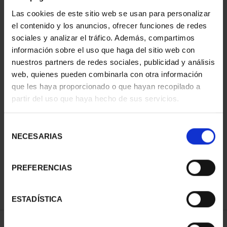
ORDENAR POR:
Las cookies de este sitio web se usan para personalizar
el contenido y los anuncios, ofrecer funciones de redes
sociales y analizar el tráfico. Además, compartimos
información sobre el uso que haga del sitio web con
nuestros partners de redes sociales, publicidad y análisis
REFINAR
web, quienes pueden combinarla con otra información
que les haya proporcionado o que hayan recopilado a
partir del uso que haya hecho de sus servicios.
1 Productos encontrados
Selección
NECESARIAS
de
consentimiento
PREFERENCIAS
ESTADÍSTICA