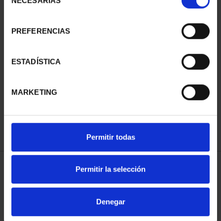
NECESARIAS
de
consentimiento
PREFERENCIAS
SUSCRIPCIÓN
SUSCRIPCIÓN
ESTADÍSTICA
CAPITALES DE
CAPITALES DE
PROVINCIA 3
PROVINCIA 4
MARKETING
949,00 €
949,00 €
Sólo para usuarios
Sólo para usuarios
registrados
registrados
Permitir todas
Permitir la selección
ORDENAR POR:
Denegar