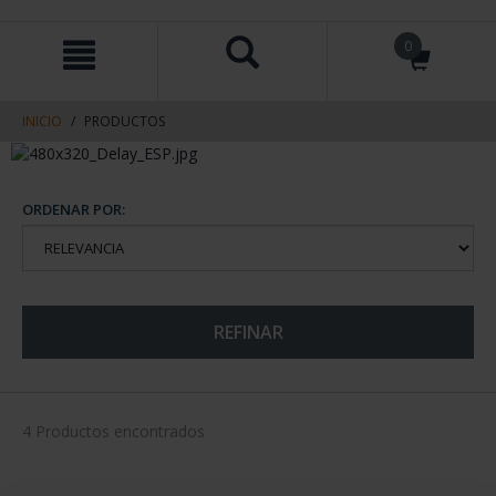
saltar
Saltar
0
al
al
contenido
men
de
navegacin
INICIO
PRODUCTOS
ORDENAR POR:
REFINAR
4 Productos encontrados