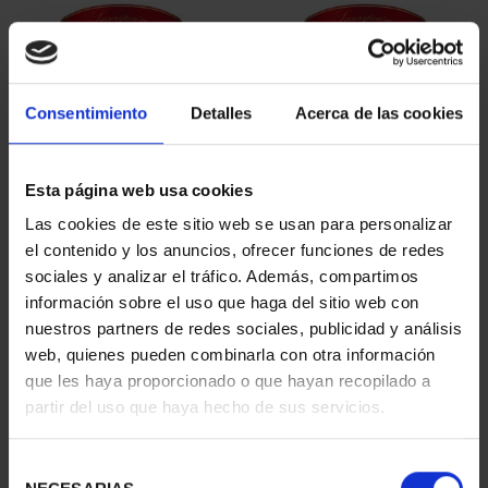
Consentimiento
Detalles
Acerca de las cookies
Esta página web usa cookies
SUSCRIPCIÓN
SUSCRIPCIÓN
Las cookies de este sitio web se usan para personalizar
CAPITALES DE
CAPITALES DE
el contenido y los anuncios, ofrecer funciones de redes
PROVINCIA 1
PROVINCIA 2
sociales y analizar el tráfico. Además, compartimos
949,00 €
949,00 €
información sobre el uso que haga del sitio web con
nuestros partners de redes sociales, publicidad y análisis
Sólo para usuarios
Sólo para usuarios
registrados
registrados
web, quienes pueden combinarla con otra información
que les haya proporcionado o que hayan recopilado a
partir del uso que haya hecho de sus servicios.
Selección