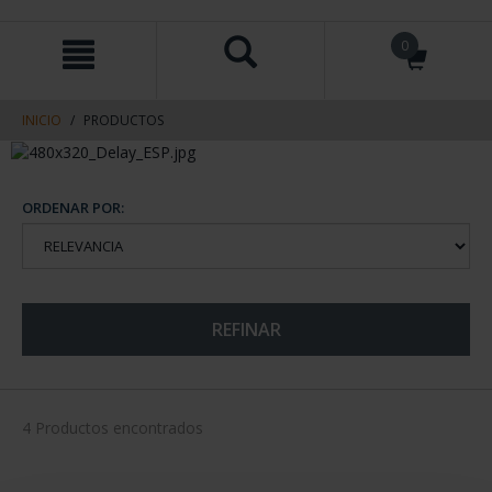
saltar
Saltar
0
al
al
contenido
men
de
navegacin
INICIO
PRODUCTOS
ORDENAR POR:
REFINAR
4 Productos encontrados