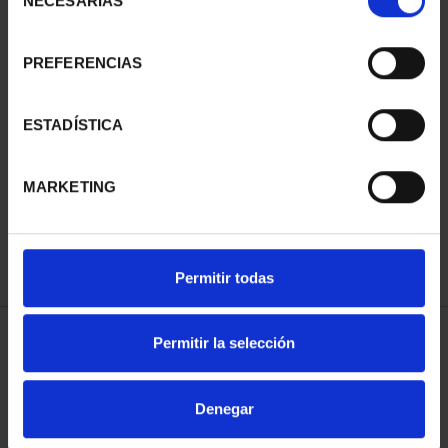
NECESARIAS
de
consentimiento
PREFERENCIAS
SUSCRIPCIÓN
SUSCRIPCIÓN
ESTADÍSTICA
CAPITALES DE
CAPITALES DE
PROVINCIA 3
PROVINCIA 4
MARKETING
949,00 €
949,00 €
Sólo para usuarios
Sólo para usuarios
registrados
registrados
Permitir todas
Permitir la selección
ORDENAR POR:
Denegar