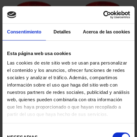
Consentimiento
Detalles
Acerca de las cookies
Esta página web usa cookies
SUSCRIPCIÓN
SUSCRIPCIÓN
Las cookies de este sitio web se usan para personalizar
CAPITALES DE
CAPITALES DE
el contenido y los anuncios, ofrecer funciones de redes
PROVINCIA 1
PROVINCIA 2
sociales y analizar el tráfico. Además, compartimos
949,00 €
949,00 €
información sobre el uso que haga del sitio web con
nuestros partners de redes sociales, publicidad y análisis
Sólo para usuarios
Sólo para usuarios
registrados
registrados
web, quienes pueden combinarla con otra información
que les haya proporcionado o que hayan recopilado a
partir del uso que haya hecho de sus servicios.
Selección