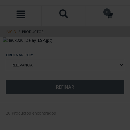
saltar
Saltar
0
al
al
contenido
men
de
navegacin
INICIO
PRODUCTOS
ORDENAR POR:
REFINAR
20 Productos encontrados