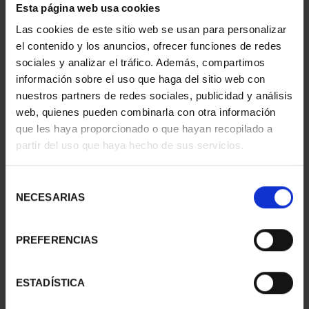
Esta página web usa cookies
CAPITALES ESPAÑOLAS
CIUDADES PATRIMONIO
Las cookies de este sitio web se usan para personalizar
- TOLEDO
II - CUENCA
el contenido y los anuncios, ofrecer funciones de redes
73,00 €
73,00 €
sociales y analizar el tráfico. Además, compartimos
información sobre el uso que haga del sitio web con
nuestros partners de redes sociales, publicidad y análisis
web, quienes pueden combinarla con otra información
que les haya proporcionado o que hayan recopilado a
partir del uso que haya hecho de sus servicios.
Selección
NECESARIAS
de
consentimiento
PREFERENCIAS
CIUDADES PATRIMONIO
SUSCRIPCIÓN
ESTADÍSTICA
III - TOLEDO
CAPITALES DE
73,00 €
PROVINCIA 1