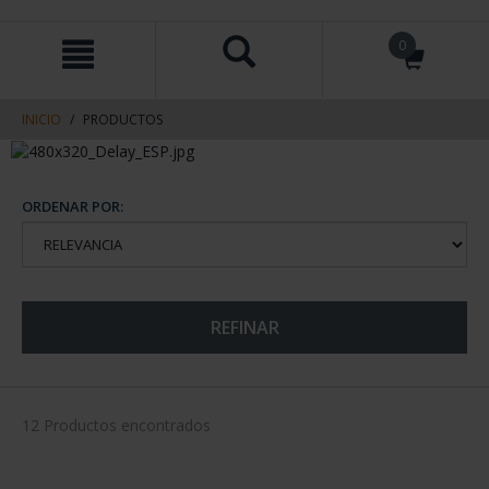
saltar
Saltar
0
al
al
contenido
men
de
navegacin
INICIO
PRODUCTOS
ORDENAR POR:
REFINAR
12 Productos encontrados