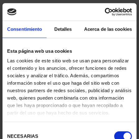
Consentimiento
Detalles
Acerca de las cookies
Esta página web usa cookies
Las cookies de este sitio web se usan para personalizar
CIUDADES PATRIMONIO
CIUDADES PATRIMONIO
el contenido y los anuncios, ofrecer funciones de redes
III - TARRAGONA
III - SEGOVIA
sociales y analizar el tráfico. Además, compartimos
73,00 €
73,00 €
información sobre el uso que haga del sitio web con
nuestros partners de redes sociales, publicidad y análisis
web, quienes pueden combinarla con otra información
que les haya proporcionado o que hayan recopilado a
partir del uso que haya hecho de sus servicios.
Selección
NECESARIAS
de