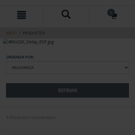
saltar
Saltar
0
al
al
contenido
men
de
navegacin
INICIO
PRODUCTOS
ORDENAR POR:
REFINAR
4 Productos encontrados