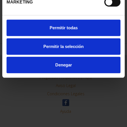
MARKETING
REFINAR
Permitir todas
Permitir la selección
Información General
Denegar
Contacto
Preguntas Frequentes (FAQs)
Aviso Legal
Condiciones Legales
Ayuda