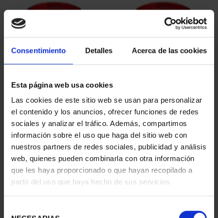
Consentimiento
Detalles
Acerca de las cookies
Esta página web usa cookies
SUSCRIPCIÓN
SUSCRIPCIÓN
Las cookies de este sitio web se usan para personalizar
CAPITALES DE
CAPITALES DE
el contenido y los anuncios, ofrecer funciones de redes
PROVINCIA 1
PROVINCIA 2
sociales y analizar el tráfico. Además, compartimos
949,00 €
949,00 €
información sobre el uso que haga del sitio web con
nuestros partners de redes sociales, publicidad y análisis
Sólo para usuarios
Sólo para usuarios
registrados
registrados
web, quienes pueden combinarla con otra información
que les haya proporcionado o que hayan recopilado a
partir del uso que haya hecho de sus servicios.
Selección