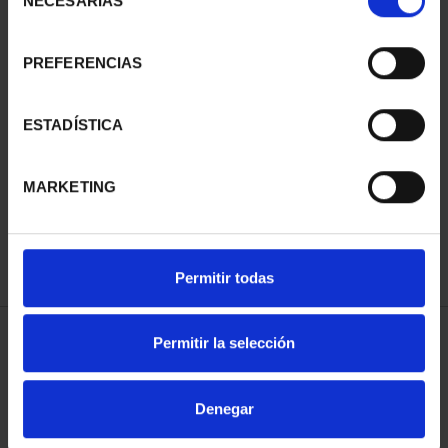
NECESARIAS
de
consentimiento
PREFERENCIAS
SUSCRIPCIÓN
SUSCRIPCIÓN
ESTADÍSTICA
CAPITALES DE
CAPITALES DE
PROVINCIA 3
PROVINCIA 4
MARKETING
949,00 €
949,00 €
Sólo para usuarios
Sólo para usuarios
registrados
registrados
Permitir todas
Permitir la selección
ORDENAR POR:
Denegar