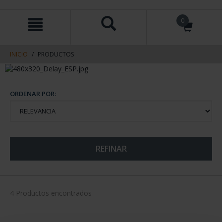
saltar
Saltar
0
al
al
contenido
men
de
navegacin
INICIO
PRODUCTOS
ORDENAR POR:
REFINAR
4 Productos encontrados