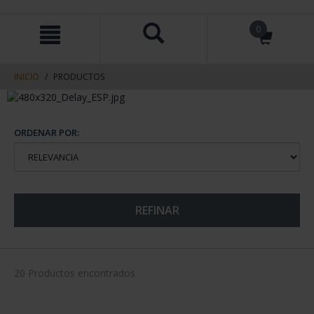
saltar
Saltar
0
al
al
contenido
men
de
navegacin
INICIO
PRODUCTOS
ORDENAR POR:
REFINAR
20 Productos encontrados