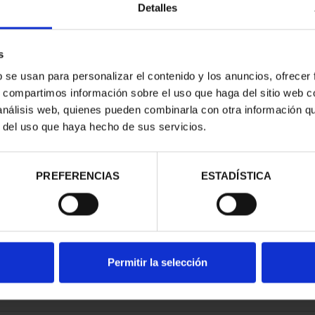
Detalles
s
b se usan para personalizar el contenido y los anuncios, ofrecer
s, compartimos información sobre el uso que haga del sitio web 
SPAÑOLAS - A
CAPITALES ESPAÑOLAS -
 análisis web, quienes pueden combinarla con otra información q
UÑA
LUGO
r del uso que haya hecho de sus servicios.
00 €
73,00 €
PREFERENCIAS
ESTADÍSTICA
Permitir la selección