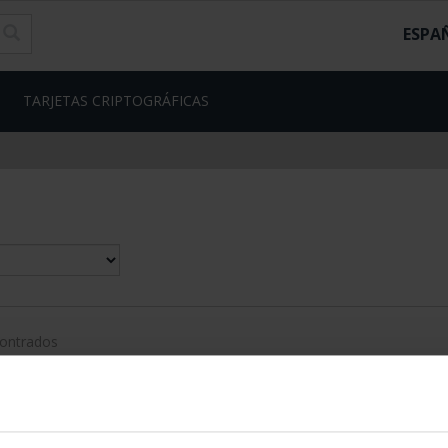
ESPA
TARJETAS CRIPTOGRÁFICAS
contrados