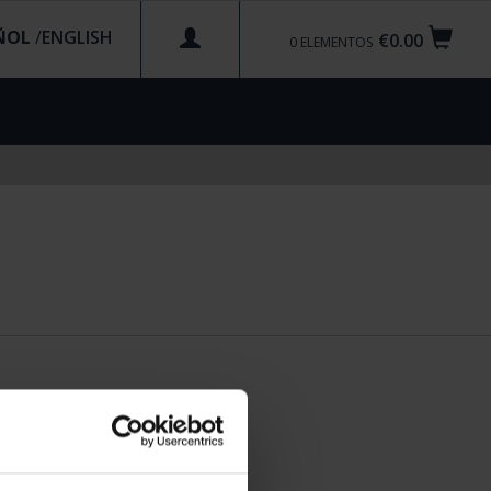
ÑOL
/
€0.00
0
ELEMENTOS