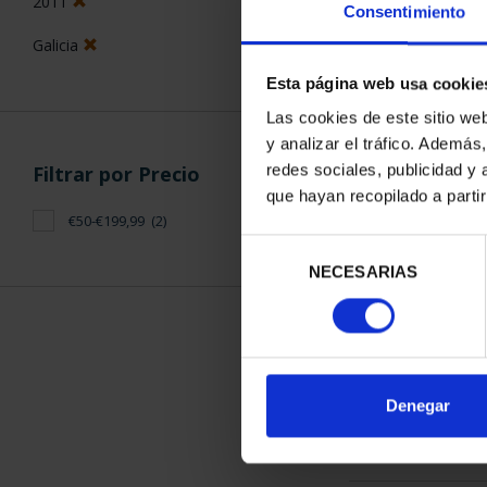
2011
Consentimiento
Galicia
Esta página web usa cookie
Las cookies de este sitio we
y analizar el tráfico. Ademá
CAPITALES E
redes sociales, publicidad y
Filtrar por Precio
COR
que hayan recopilado a parti
73,
€50-€199,99
(2)
Selección
NECESARIAS
de
consentimiento
ORDENAR POR:
Denegar