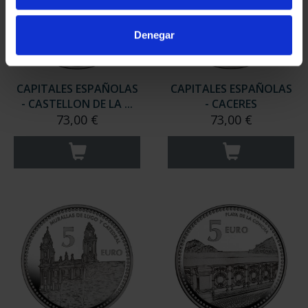
Denegar
CAPITALES ESPAÑOLAS
CAPITALES ESPAÑOLAS
- CASTELLON DE LA ...
- CACERES
73,00 €
73,00 €