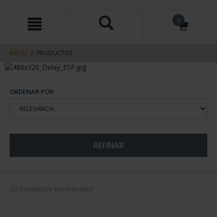
saltar
Saltar
0
al
al
contenido
men
de
navegacin
INICIO
PRODUCTOS
ORDENAR POR:
REFINAR
20 Productos encontrados