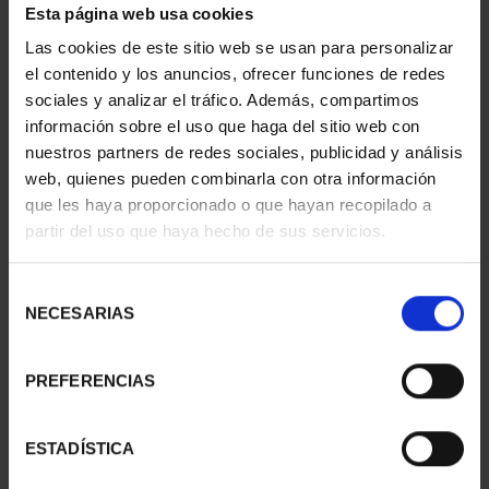
Esta página web usa cookies
PATRIMONIO
CIUDADES PATRIMONIO
NACIONAL II - PALACIO
- ALCALÁ DE HENARES
Las cookies de este sitio web se usan para personalizar
REAL DE...
73,00 €
el contenido y los anuncios, ofrecer funciones de redes
73,00 €
sociales y analizar el tráfico. Además, compartimos
información sobre el uso que haga del sitio web con
nuestros partners de redes sociales, publicidad y análisis
web, quienes pueden combinarla con otra información
que les haya proporcionado o que hayan recopilado a
partir del uso que haya hecho de sus servicios.
Selección
NECESARIAS
de
consentimiento
PREFERENCIAS
CIUDADES PATRIMONIO
CIUDADES PATRIMONIO
ESTADÍSTICA
- ÁVILA
II - CUENCA
73,00 €
73,00 €