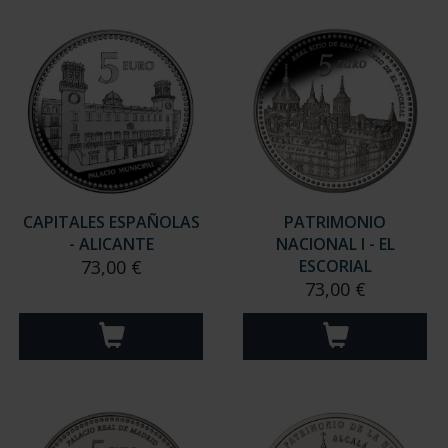
ORDENAR POR:
REFINAR
11 Productos encontrados