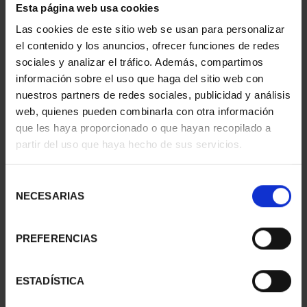
Esta página web usa cookies
CAPITALES ESPAÑOLAS
CIUDADES PATRIMONIO
Las cookies de este sitio web se usan para personalizar
- TOLEDO
II - CUENCA
el contenido y los anuncios, ofrecer funciones de redes
73,00 €
73,00 €
sociales y analizar el tráfico. Además, compartimos
información sobre el uso que haga del sitio web con
nuestros partners de redes sociales, publicidad y análisis
web, quienes pueden combinarla con otra información
que les haya proporcionado o que hayan recopilado a
partir del uso que haya hecho de sus servicios.
Selección
NECESARIAS
de
consentimiento
PREFERENCIAS
CIUDADES PATRIMONIO
SUSCRIPCIÓN
ESTADÍSTICA
III - TOLEDO
CAPITALES DE
73,00 €
PROVINCIA 1