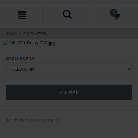
saltar
Saltar
0
al
al
contenido
men
de
navegacin
INICIO
PRODUCTOS
ORDENAR POR:
REFINAR
12 Productos encontrados