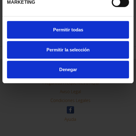
MARKETING
REFINAR
Permitir todas
Permitir la selección
Información General
Denegar
Contacto
Preguntas Frequentes (FAQs)
Aviso Legal
Condiciones Legales
Ayuda