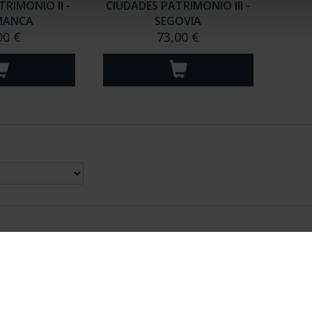
RIMONIO II -
CIUDADES PATRIMONIO III -
MANCA
SEGOVIA
00 €
73,00 €
nes Legales
|
|
Ayuda
|