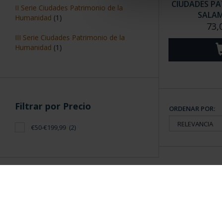
CIUDADES PAT
II Serie Ciudades Patrimonio de la
SALA
Humanidad
(1)
73,
III Serie Ciudades Patrimonio de la
Humanidad
(1)
Filtrar por Precio
ORDENAR POR:
€50-€199,99
(2)
Información General
Contacto
|
Preguntas Frequentes (FAQs)
|
Aviso Legal
|
Condicio