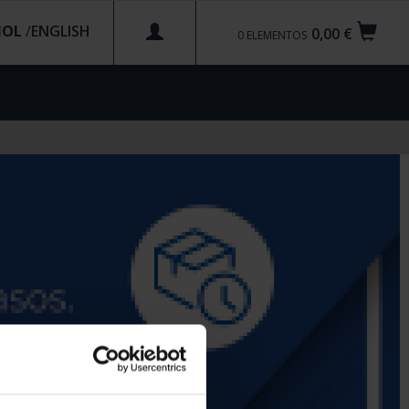
ÑOL
/
0,00 €
0
ELEMENTOS