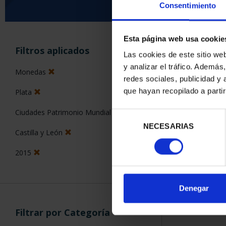
Consentimiento
Esta página web usa cookie
ORDENAR POR:
Filtros aplicados
Las cookies de este sitio we
y analizar el tráfico. Ademá
Monedas
redes sociales, publicidad y
que hayan recopilado a parti
Plata
2 Productos en
Ciudades Patrimonio Mundial
Selección
NECESARIAS
de
Castilla y León
consentimiento
2015
Denegar
Filtrar por Categoría