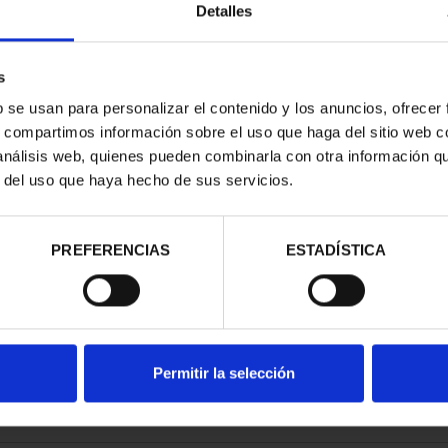
Detalles
s
b se usan para personalizar el contenido y los anuncios, ofrecer
s, compartimos información sobre el uso que haga del sitio web 
RIMONIO II -
CIUDADES PATRIMONIO II -
 análisis web, quienes pueden combinarla con otra información q
NCA
SALAMANCA
r del uso que haya hecho de sus servicios.
00 €
73,00 €
PREFERENCIAS
ESTADÍSTICA
Permitir la selección