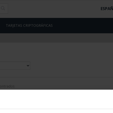
ESPA
TARJETAS CRIPTOGRÁFICAS
contrados