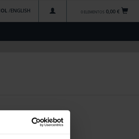
ÑOL
/
0,00 €
0
ELEMENTOS