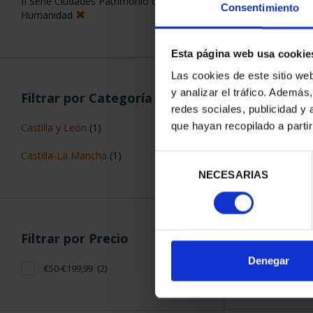
II Serie Ciudades Patrimonio de la
Consentimiento
Humanidad
Esta página web usa cookie
Las cookies de este sitio we
y analizar el tráfico. Ademá
Filtrar por Categoría
CIUDADES PAT
redes sociales, publicidad y
CUE
que hayan recopilado a parti
Castilla y León
(1)
73,
Castilla-La Mancha
(1)
Selección
NECESARIAS
de
consentimiento
Filtrar por Precio
ORDENAR POR:
Denegar
€50-€199,99
(2)