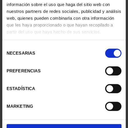
información sobre el uso que haga del sitio web con
nuestros partners de redes sociales, publicidad y análisis
web, quienes pueden combinarla con otra información
SUSCRIPCIÓN
SUSCRIPCIÓN
que les haya proporcionado o que hayan recopilado a
CAPITALES DE
CAPITALES DE
partir del uso que haya hecho de sus servicios.
PROVINCIA 1
PROVINCIA 2
949,00 €
949,00 €
Selección
Sólo para usuarios
Sólo para usuarios
NECESARIAS
de
registrados
registrados
consentimiento
PREFERENCIAS
ESTADÍSTICA
MARKETING