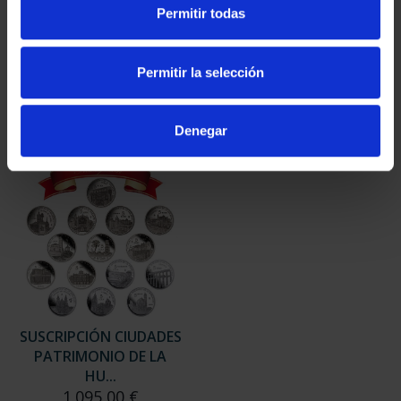
SUSCRIPCIÓN
SUSCRIPCIÓN
Permitir todas
CAPITALES DE
CAPITALES DE
PROVINCIA 3
PROVINCIA 4
949,00 €
949,00 €
Permitir la selección
Sólo para usuarios
Sólo para usuarios
registrados
registrados
Denegar
SUSCRIPCIÓN CIUDADES
PATRIMONIO DE LA
HU...
1.095,00 €