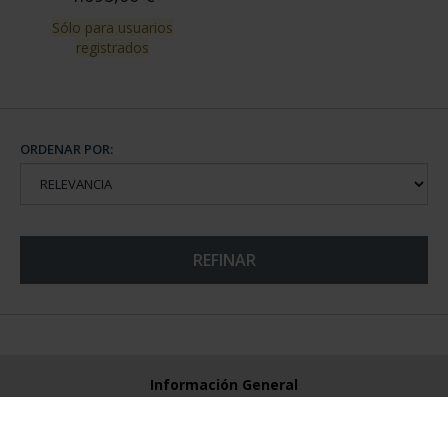
Sólo para usuarios
registrados
ORDENAR POR:
REFINAR
Información General
Contacto
Preguntas Frequentes (FAQs)