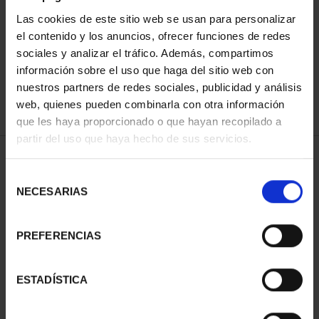
Las cookies de este sitio web se usan para personalizar
el contenido y los anuncios, ofrecer funciones de redes
ORDENAR POR:
sociales y analizar el tráfico. Además, compartimos
información sobre el uso que haga del sitio web con
nuestros partners de redes sociales, publicidad y análisis
web, quienes pueden combinarla con otra información
que les haya proporcionado o que hayan recopilado a
REFINAR
partir del uso que haya hecho de sus servicios.
Selección
1 Productos encontrados
NECESARIAS
de
consentimiento
PREFERENCIAS
ESTADÍSTICA