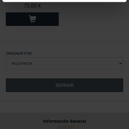
CIUDADES PATRIMONIO
- ÁVILA
73,00 €
ORDENAR POR:
REFINAR