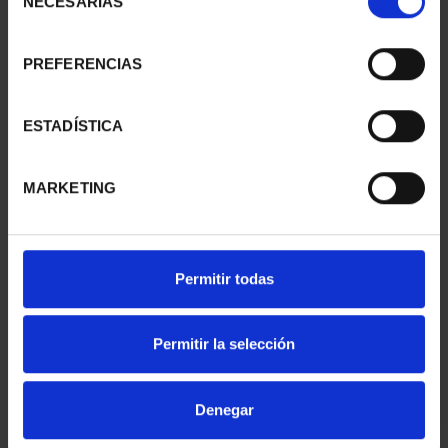
NECESARIAS
de
consentimiento
PREFERENCIAS
PATRIMONIO
CIUDADES PATRIMONIO
NACIONAL II - PALACIO
- ALCALÁ DE HENARES
REAL DE...
73,00 €
ESTADÍSTICA
73,00 €
MARKETING
Permitir todas
Permitir la selección
Denegar