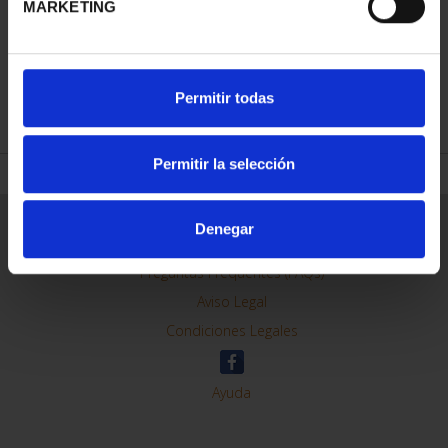
MARKETING
REFINAR
Permitir todas
Permitir la selección
Información General
Denegar
Contacto
Preguntas Frequentes (FAQs)
Aviso Legal
Condiciones Legales
Ayuda