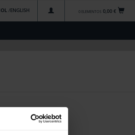
ÑOL
/
0,00 €
0
ELEMENTOS