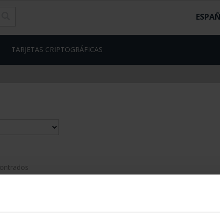
ESPA
TARJETAS CRIPTOGRÁFICAS
contrados