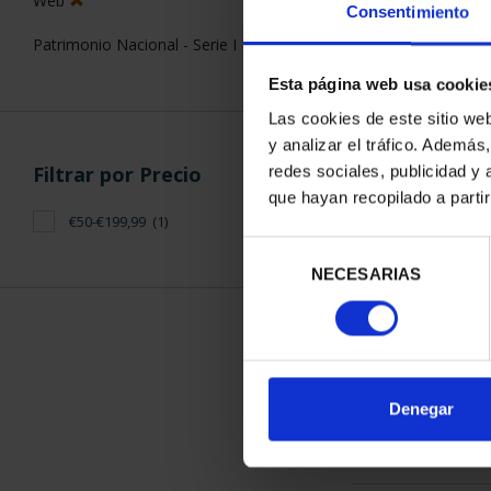
Web
Consentimiento
Patrimonio Nacional - Serie I
Esta página web usa cookie
Las cookies de este sitio we
y analizar el tráfico. Ademá
PATRIMONIO 
Filtrar por Precio
redes sociales, publicidad y
EL ES
que hayan recopilado a parti
73,
€50-€199,99
(1)
Selección
NECESARIAS
de
consentimiento
ORDENAR POR:
Denegar