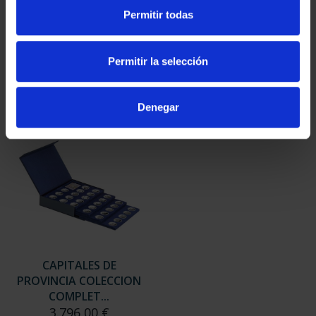
SUSCRIPCIÓN
SUSCRIPCIÓN
Permitir todas
CAPITALES DE
CAPITALES DE
PROVINCIA 3
PROVINCIA 4
949,00 €
949,00 €
Permitir la selección
Sólo para usuarios
Sólo para usuarios
registrados
registrados
Denegar
CAPITALES DE
PROVINCIA COLECCION
COMPLET...
3.796,00 €