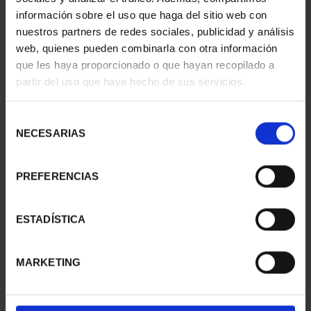
información sobre el uso que haga del sitio web con
nuestros partners de redes sociales, publicidad y análisis
web, quienes pueden combinarla con otra información
SUSCRIPCIÓN
SUSCRIPCIÓN
que les haya proporcionado o que hayan recopilado a
CAPITALES DE
CAPITALES DE
partir del uso que haya hecho de sus servicios.
PROVINCIA 1
PROVINCIA 2
949,00 €
949,00 €
Selección
Sólo para usuarios
Sólo para usuarios
NECESARIAS
de
registrados
registrados
consentimiento
PREFERENCIAS
ESTADÍSTICA
MARKETING