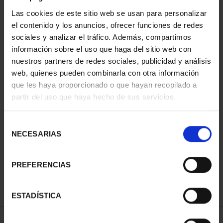
Las cookies de este sitio web se usan para personalizar
el contenido y los anuncios, ofrecer funciones de redes
sociales y analizar el tráfico. Además, compartimos
información sobre el uso que haga del sitio web con
nuestros partners de redes sociales, publicidad y análisis
web, quienes pueden combinarla con otra información
que les haya proporcionado o que hayan recopilado a
partir del uso que haya hecho de sus servicios.
CAPITALES DE
PROVINCIA COLECCION
Selección
COMPLET...
NECESARIAS
de
3.796,00 €
consentimiento
PREFERENCIAS
ESTADÍSTICA