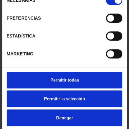
NECESARIAS
de
consentimiento
PREFERENCIAS
SUSCRIPCIÓN
SUSCRIPCIÓN
CAPITALES DE
CAPITALES DE
PROVINCIA 1
PROVINCIA 2
ESTADÍSTICA
949,00 €
949,00 €
Sólo para usuarios
Sólo para usuarios
MARKETING
registrados
registrados
Permitir todas
Permitir la selección
Denegar