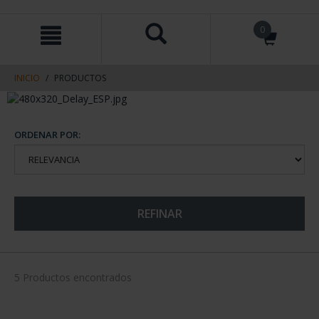
saltar
Saltar
0
al
al
contenido
men
de
navegacin
INICIO
PRODUCTOS
ORDENAR POR:
REFINAR
5 Productos encontrados