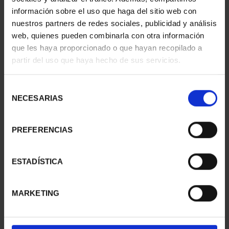
información sobre el uso que haga del sitio web con
nuestros partners de redes sociales, publicidad y análisis
web, quienes pueden combinarla con otra información
que les haya proporcionado o que hayan recopilado a
partir del uso que haya hecho de sus servicios.
SUSCRIPCIÓN
SUSCRIPCIÓN
CAPITALES DE
CAPITALES DE
PROVINCIA 3
PROVINCIA 4
Selección
949,00 €
949,00 €
NECESARIAS
de
consentimiento
Sólo para usuarios
Sólo para usuarios
registrados
registrados
PREFERENCIAS
ESTADÍSTICA
MARKETING