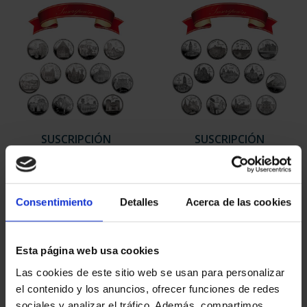
SUSCRIPCIÓN
SUSCRIPCIÓN
CAPITALES DE
CAPITALES DE
PROVINCIA 1
PROVINCIA 2
949,00 €
949,00 €
Consentimiento
Detalles
Acerca de las cookies
Sólo para usuarios
Sólo para usuarios
registrados
registrados
Esta página web usa cookies
Las cookies de este sitio web se usan para personalizar
el contenido y los anuncios, ofrecer funciones de redes
sociales y analizar el tráfico. Además, compartimos