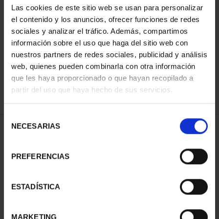
Las cookies de este sitio web se usan para personalizar
el contenido y los anuncios, ofrecer funciones de redes
sociales y analizar el tráfico. Además, compartimos
ORDENAR POR:
información sobre el uso que haga del sitio web con
nuestros partners de redes sociales, publicidad y análisis
web, quienes pueden combinarla con otra información
que les haya proporcionado o que hayan recopilado a
REFINAR
partir del uso que haya hecho de sus servicios.
Selección
NECESARIAS
de
1 Productos encontrados
consentimiento
PREFERENCIAS
ESTADÍSTICA
MARKETING