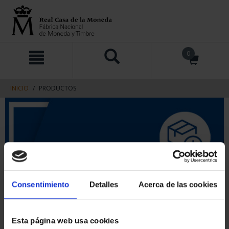
saltar
Saltar
0
al
al
contenido
men
de
navegacin
INICIO
PRODUCTOS
Consentimiento
Detalles
Acerca de las cookies
Esta página web usa cookies