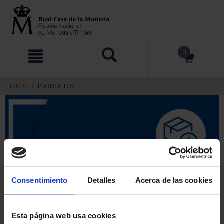
saltar
Saltar
0
al
al
contenido
men
de
navegacin
INICIO
PRODUCTOS
Consentimiento
Detalles
Acerca de las cookies
Esta página web usa cookies