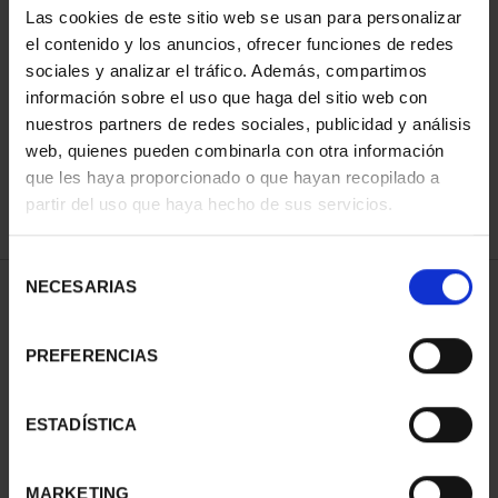
Las cookies de este sitio web se usan para personalizar
el contenido y los anuncios, ofrecer funciones de redes
sociales y analizar el tráfico. Además, compartimos
ORDENAR POR:
información sobre el uso que haga del sitio web con
nuestros partners de redes sociales, publicidad y análisis
web, quienes pueden combinarla con otra información
que les haya proporcionado o que hayan recopilado a
REFINAR
partir del uso que haya hecho de sus servicios.
Selección
NECESARIAS
de
2 Productos encontrados
consentimiento
PREFERENCIAS
ESTADÍSTICA
MARKETING