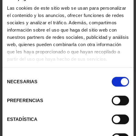
Las cookies de este sitio web se usan para personalizar
el contenido y los anuncios, ofrecer funciones de redes
ORDENAR POR:
sociales y analizar el tráfico. Además, compartimos
información sobre el uso que haga del sitio web con
nuestros partners de redes sociales, publicidad y análisis
web, quienes pueden combinarla con otra información
que les haya proporcionado o que hayan recopilado a
REFINAR
partir del uso que haya hecho de sus servicios.
Selección
1 Productos encontrados
NECESARIAS
de
consentimiento
PREFERENCIAS
ESTADÍSTICA