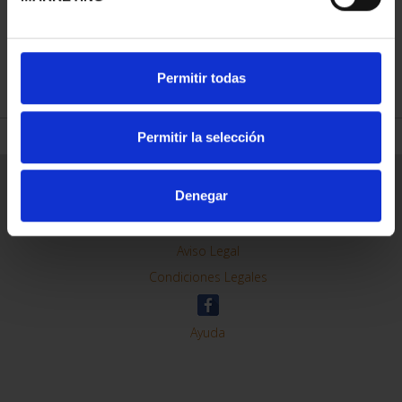
REFINAR
Permitir todas
Permitir la selección
Información General
Denegar
Contacto
Preguntas Frequentes (FAQs)
Aviso Legal
Condiciones Legales
Ayuda