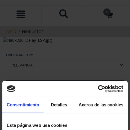
saltar
Saltar
0
al
al
contenido
men
de
navegacin
INICIO
PRODUCTOS
ORDENAR POR:
REFINAR
Consentimiento
Detalles
Acerca de las cookies
1 Productos encontrados
Esta página web usa cookies