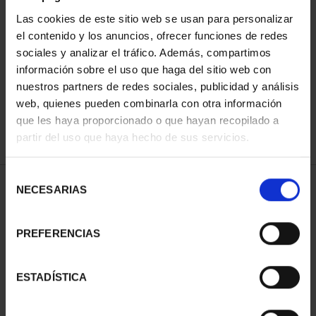
Las cookies de este sitio web se usan para personalizar
el contenido y los anuncios, ofrecer funciones de redes
ORDENAR POR:
sociales y analizar el tráfico. Además, compartimos
información sobre el uso que haga del sitio web con
nuestros partners de redes sociales, publicidad y análisis
web, quienes pueden combinarla con otra información
que les haya proporcionado o que hayan recopilado a
REFINAR
partir del uso que haya hecho de sus servicios.
Selección
1 Productos encontrados
NECESARIAS
de
consentimiento
PREFERENCIAS
ESTADÍSTICA