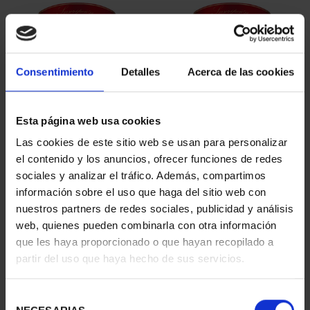
Consentimiento
Detalles
Acerca de las cookies
Esta página web usa cookies
SUSCRIPCIÓN
SUSCRIPCIÓN
Las cookies de este sitio web se usan para personalizar
CAPITALES DE
CAPITALES DE
el contenido y los anuncios, ofrecer funciones de redes
PROVINCIA 1
PROVINCIA 2
sociales y analizar el tráfico. Además, compartimos
949,00 €
949,00 €
información sobre el uso que haga del sitio web con
nuestros partners de redes sociales, publicidad y análisis
Sólo para usuarios
Sólo para usuarios
registrados
registrados
web, quienes pueden combinarla con otra información
que les haya proporcionado o que hayan recopilado a
partir del uso que haya hecho de sus servicios.
Selección