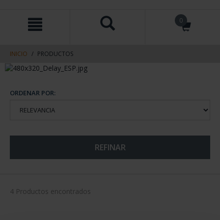
saltar
Saltar
0
al
al
contenido
men
de
navegacin
INICIO
PRODUCTOS
ORDENAR POR:
REFINAR
4 Productos encontrados