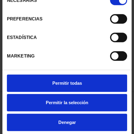
NECESARIAS
de
consentimiento
PREFERENCIAS
SUSCRIPCIÓN
SUSCRIPCIÓN
ESTADÍSTICA
CAPITALES DE
CAPITALES DE
PROVINCIA 3
PROVINCIA 4
MARKETING
949,00 €
949,00 €
Sólo para usuarios
Sólo para usuarios
registrados
registrados
Permitir todas
Permitir la selección
ORDENAR POR:
Denegar